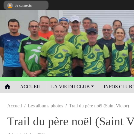
Panneau de gestion des cookies
Se connecter
ACCUEIL
LA VIE DU CLUB
INFOS CLUB
Accueil
Les albums photos
Trail du père noël (Saint Victor)
Trail du père noël (Saint V