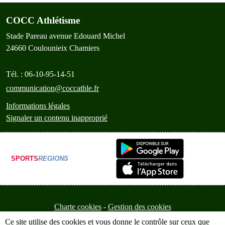
COCC Athlétisme
Stade Pareau avenue Edouard Michel
24660
Coulounieix Chamiers
Tél. :
06-10-95-14-51
communication@coccathle.fr
Informations légales
Signaler un contenu inapproprié
SPORTS
REGIONS
Charte cookies
Gestion des cookies
Ce site utilise des cookies et vous donne le contrôle sur ceux que