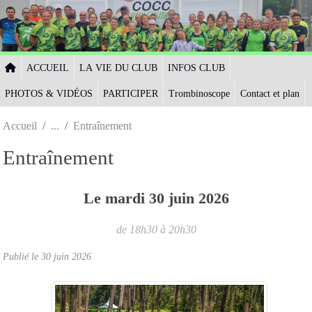
Panneau de gestion des cookies
ACCUEIL
LA VIE DU CLUB
INFOS CLUB
PHOTOS & VIDÉOS
PARTICIPER
Trombinoscope
Contact et plan
Accueil
Entraînement
Entraînement
Le
mardi
30
juin
2026
de 18h30 à 20h30
Publié le
30 juin 2026