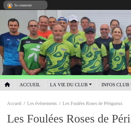
Panneau de gestion des cookies
Se connecter
ACCUEIL
LA VIE DU CLUB
INFOS CLUB
Accueil
Les évènements
Les Foulées Roses de Périgueux
Les Foulées Roses de Pér