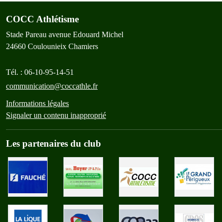
COCC Athlétisme
Stade Pareau avenue Edouard Michel
24660
Coulounieix Chamiers
Tél. :
06-10-95-14-51
communication@coccathle.fr
Informations légales
Signaler un contenu inapproprié
Les partenaires du club