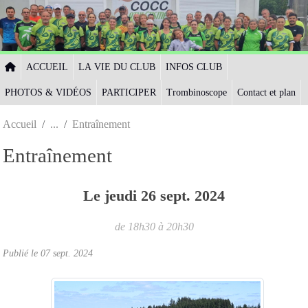
Panneau de gestion des cookies
ACCUEIL
LA VIE DU CLUB
INFOS CLUB
PHOTOS & VIDÉOS
PARTICIPER
Trombinoscope
Contact et plan
Accueil
Entraînement
Entraînement
Le
jeudi
26
sept.
2024
de 18h30 à 20h30
Publié le
07 sept. 2024