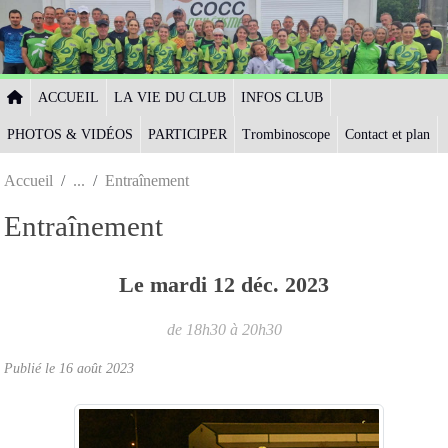
Panneau de gestion des cookies
ACCUEIL
LA VIE DU CLUB
INFOS CLUB
PHOTOS & VIDÉOS
PARTICIPER
Trombinoscope
Contact et plan
Accueil
Entraînement
Entraînement
Le
mardi
12
déc.
2023
de 18h30 à 20h30
Publié le
16 août 2023