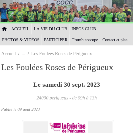
Panneau de gestion des cookies
ACCUEIL
LA VIE DU CLUB
INFOS CLUB
PHOTOS & VIDÉOS
PARTICIPER
Trombinoscope
Contact et plan
Accueil
Les Foulées Roses de Périgueux
Les Foulées Roses de Périgueux
Le
samedi
30
sept.
2023
24000
perigueux
- de 09h à 13h
Publié le
09 août 2023