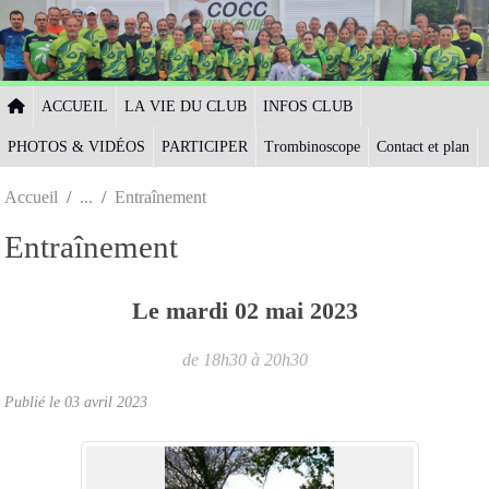
Panneau de gestion des cookies
ACCUEIL
LA VIE DU CLUB
INFOS CLUB
PHOTOS & VIDÉOS
PARTICIPER
Trombinoscope
Contact et plan
Accueil
Entraînement
Entraînement
Le
mardi
02
mai
2023
de 18h30 à 20h30
Publié le
03 avril 2023