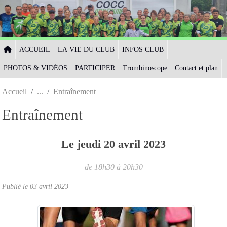
Panneau de gestion des cookies
ACCUEIL
LA VIE DU CLUB
INFOS CLUB
PHOTOS & VIDÉOS
PARTICIPER
Trombinoscope
Contact et plan
Accueil
Entraînement
Entraînement
Le
jeudi
20
avril
2023
de 18h30 à 20h30
Publié le
03 avril 2023