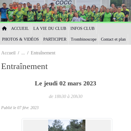
Panneau de gestion des cookies
ACCUEIL
LA VIE DU CLUB
INFOS CLUB
PHOTOS & VIDÉOS
PARTICIPER
Trombinoscope
Contact et plan
Accueil
Entraînement
Entraînement
Le
jeudi
02
mars
2023
de 18h30 à 20h30
Publié le
07 févr. 2023