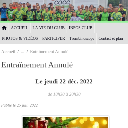
Panneau de gestion des cookies
ACCUEIL
LA VIE DU CLUB
INFOS CLUB
PHOTOS & VIDÉOS
PARTICIPER
Trombinoscope
Contact et plan
Accueil
Entraînement Annulé
Entraînement Annulé
Le
jeudi
22
déc.
2022
de 18h30 à 20h30
Publié le
25 juil. 2022