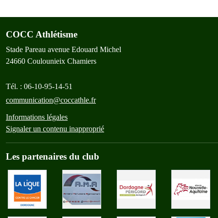
COCC Athlétisme
Stade Pareau avenue Edouard Michel
24660
Coulounieix Chamiers
Tél. :
06-10-95-14-51
communication@coccathle.fr
Informations légales
Signaler un contenu inapproprié
Les partenaires du club