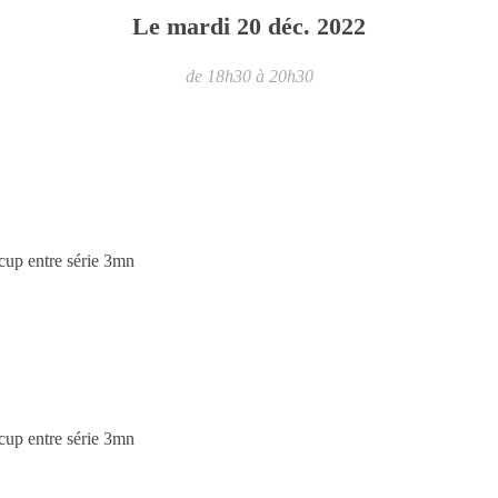
Le
mardi
20
déc.
2022
de 18h30 à 20h30
écup entre série 3mn
écup entre série 3mn