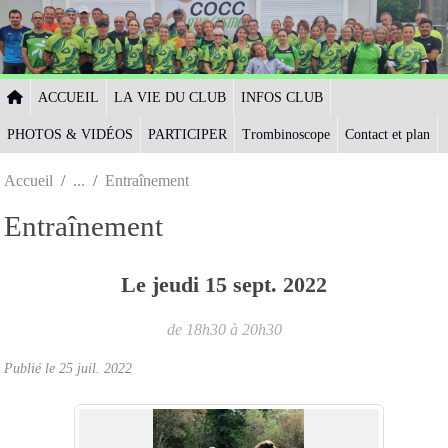
Panneau de gestion des cookies
ACCUEIL
LA VIE DU CLUB
INFOS CLUB
PHOTOS & VIDÉOS
PARTICIPER
Trombinoscope
Contact et plan
Accueil
Entraînement
Entraînement
Le
jeudi
15
sept.
2022
de 18h30 à 20h30
Publié le
25 juil. 2022