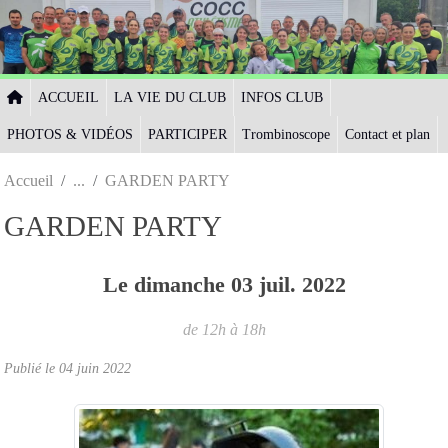
Panneau de gestion des cookies
ACCUEIL
LA VIE DU CLUB
INFOS CLUB
PHOTOS & VIDÉOS
PARTICIPER
Trombinoscope
Contact et plan
Accueil
GARDEN PARTY
GARDEN PARTY
Le
dimanche
03
juil.
2022
de 12h à 18h
Publié le
04 juin 2022