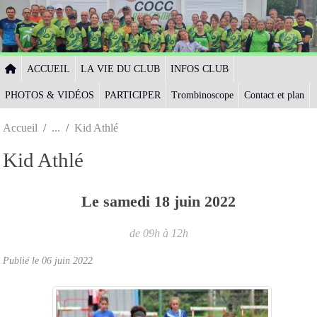
Panneau de gestion des cookies
ACCUEIL
LA VIE DU CLUB
INFOS CLUB
PHOTOS & VIDÉOS
PARTICIPER
Trombinoscope
Contact et plan
Accueil
Kid Athlé
Kid Athlé
Le
samedi
18
juin
2022
de 09h à 12h
Publié le
06 juin 2022