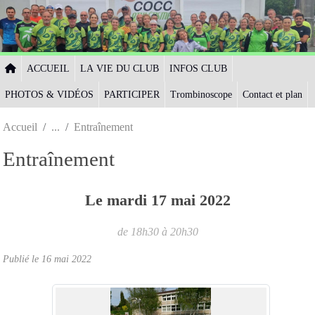
Panneau de gestion des cookies
ACCUEIL
LA VIE DU CLUB
INFOS CLUB
PHOTOS & VIDÉOS
PARTICIPER
Trombinoscope
Contact et plan
Accueil
Entraînement
Entraînement
Le
mardi
17
mai
2022
de 18h30 à 20h30
Publié le
16 mai 2022