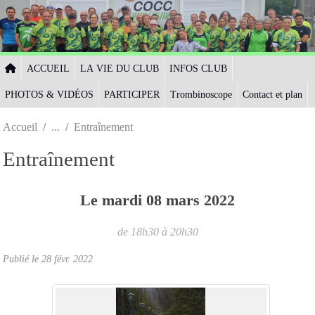
Panneau de gestion des cookies
ACCUEIL
LA VIE DU CLUB
INFOS CLUB
PHOTOS & VIDÉOS
PARTICIPER
Trombinoscope
Contact et plan
Accueil
Entraînement
Entraînement
Le
mardi
08
mars
2022
de 18h30 à 20h30
Publié le
28 févr. 2022