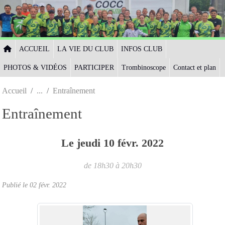
Panneau de gestion des cookies
ACCUEIL
LA VIE DU CLUB
INFOS CLUB
PHOTOS & VIDÉOS
PARTICIPER
Trombinoscope
Contact et plan
Accueil
Entraînement
Entraînement
Le
jeudi
10
févr.
2022
de 18h30 à 20h30
Publié le
02 févr. 2022