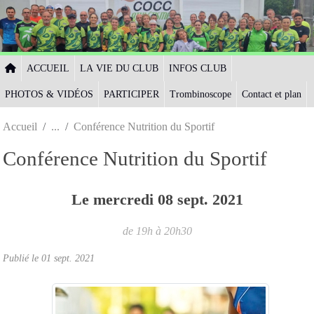
Panneau de gestion des cookies
ACCUEIL
LA VIE DU CLUB
INFOS CLUB
PHOTOS & VIDÉOS
PARTICIPER
Trombinoscope
Contact et plan
Accueil
Conférence Nutrition du Sportif
Conférence Nutrition du Sportif
Le
mercredi
08
sept.
2021
de 19h à 20h30
Publié le
01 sept. 2021