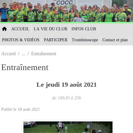
Panneau de gestion des cookies
ACCUEIL
LA VIE DU CLUB
INFOS CLUB
PHOTOS & VIDÉOS
PARTICIPER
Trombinoscope
Contact et plan
Accueil
Entraînement
Entraînement
Le
jeudi
19
août
2021
de 18h30 à 20h
Publié le
18 août 2021