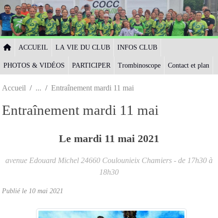
Panneau de gestion des cookies
ACCUEIL
LA VIE DU CLUB
INFOS CLUB
PHOTOS & VIDÉOS
PARTICIPER
Trombinoscope
Contact et plan
Accueil
Entraînement mardi 11 mai
Entraînement mardi 11 mai
Le
mardi
11
mai
2021
avenue Edouard Michel
24660
Coulounieix Chamiers
- de 17h30 à
18h30
Publié le
10 mai 2021