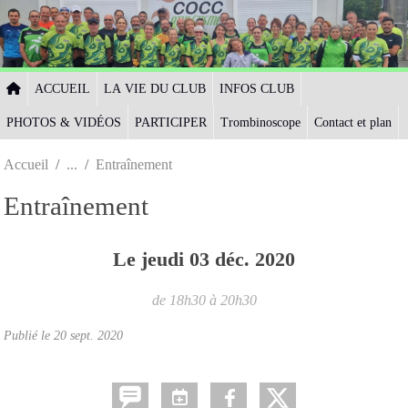
Panneau de gestion des cookies
ACCUEIL
LA VIE DU CLUB
INFOS CLUB
PHOTOS & VIDÉOS
PARTICIPER
Trombinoscope
Contact et plan
Accueil
Entraînement
Entraînement
Le
jeudi
03
déc.
2020
de 18h30 à 20h30
Publié le
20 sept. 2020