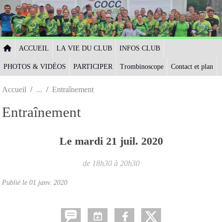
Panneau de gestion des cookies
ACCUEIL
LA VIE DU CLUB
INFOS CLUB
PHOTOS & VIDÉOS
PARTICIPER
Trombinoscope
Contact et plan
Accueil
Entraînement
Entraînement
Le
mardi
21
juil.
2020
de 18h30 à 20h30
Publié le
01 janv. 2020