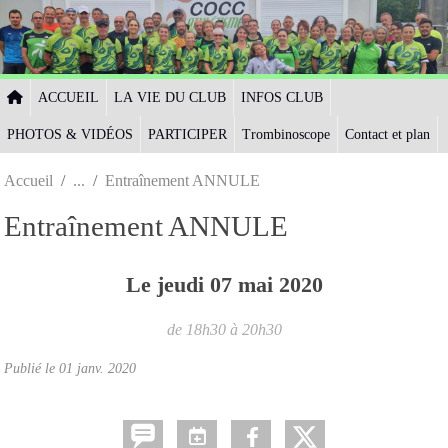
Panneau de gestion des cookies
ACCUEIL
LA VIE DU CLUB
INFOS CLUB
PHOTOS & VIDÉOS
PARTICIPER
Trombinoscope
Contact et plan
Accueil
Entraînement ANNULE
Entraînement ANNULE
Le
jeudi
07
mai
2020
de 18h30 à 20h30
Publié le
01 janv. 2020