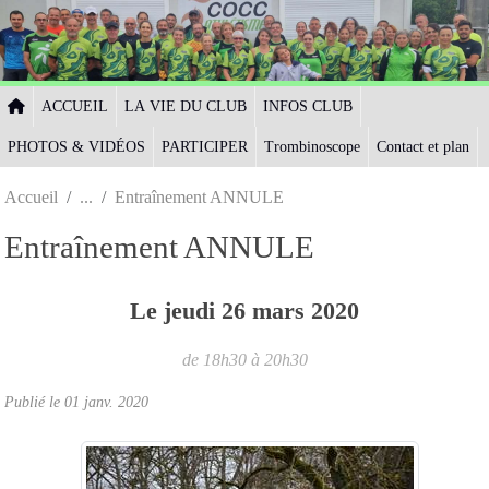
Panneau de gestion des cookies
ACCUEIL
LA VIE DU CLUB
INFOS CLUB
PHOTOS & VIDÉOS
PARTICIPER
Trombinoscope
Contact et plan
Accueil
Entraînement ANNULE
Entraînement ANNULE
Le
jeudi
26
mars
2020
de 18h30 à 20h30
Publié le
01 janv. 2020