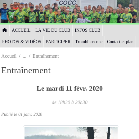
Panneau de gestion des cookies
ACCUEIL
LA VIE DU CLUB
INFOS CLUB
PHOTOS & VIDÉOS
PARTICIPER
Trombinoscope
Contact et plan
Accueil
Entraînement
Entraînement
Le
mardi
11
févr.
2020
de 18h30 à 20h30
Publié le
01 janv. 2020