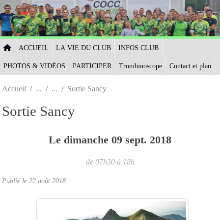
Panneau de gestion des cookies
ACCUEIL
LA VIE DU CLUB
INFOS CLUB
PHOTOS & VIDÉOS
PARTICIPER
Trombinoscope
Contact et plan
Accueil
Sortie Sancy
Sortie Sancy
Le
dimanche
09
sept.
2018
de 07h30 à 18h
Publié le
22 août 2018