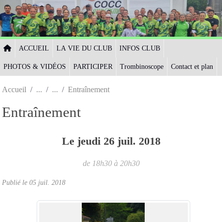
Panneau de gestion des cookies
ACCUEIL
LA VIE DU CLUB
INFOS CLUB
PHOTOS & VIDÉOS
PARTICIPER
Trombinoscope
Contact et plan
Accueil
Entraînement
Entraînement
Le
jeudi
26
juil.
2018
de 18h30 à 20h30
Publié le
05 juil. 2018