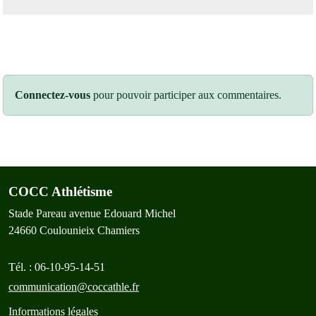
Connectez-vous
pour pouvoir participer aux commentaires.
COCC Athlétisme
Stade Pareau avenue Edouard Michel
24660
Coulounieix Chamiers
Tél. :
06-10-95-14-51
communication@coccathle.fr
Informations légales