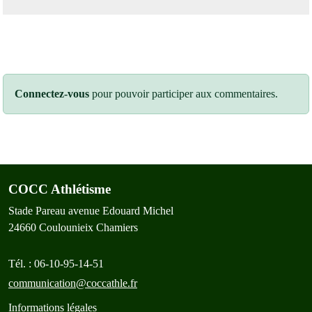
Connectez-vous
pour pouvoir participer aux commentaires.
COCC Athlétisme
Stade Pareau avenue Edouard Michel
24660
Coulounieix Chamiers
Tél. :
06-10-95-14-51
communication@coccathle.fr
Informations légales