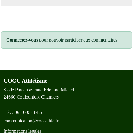
Connectez-vous
pour pouvoir participer aux commentaires.
COCC Athlétisme
Stade Pareau avenue Edouard Michel
24660
Coulounieix Chamiers
Tél. :
06-10-95-14-51
communication@coccathle.fr
Informations légales