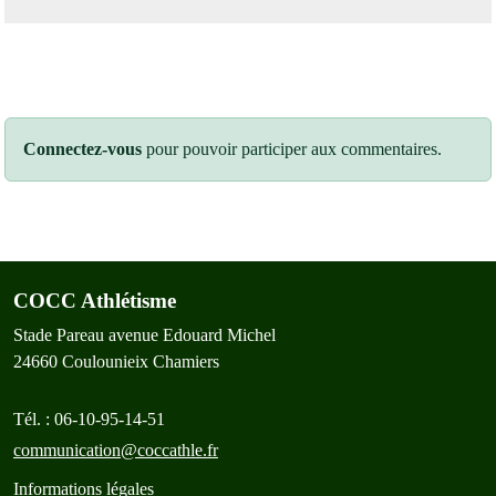
Connectez-vous
pour pouvoir participer aux commentaires.
COCC Athlétisme
Stade Pareau avenue Edouard Michel
24660
Coulounieix Chamiers
Tél. :
06-10-95-14-51
communication@coccathle.fr
Informations légales