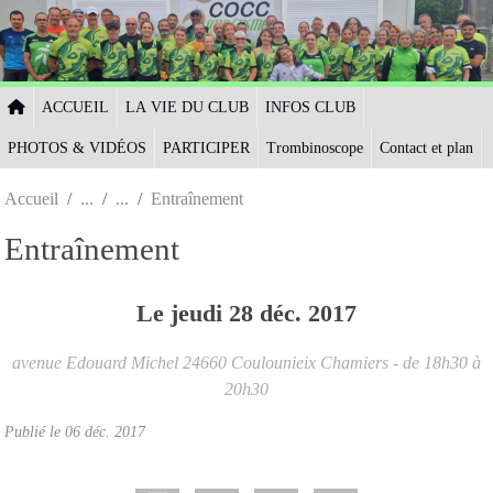
Panneau de gestion des cookies
ACCUEIL
LA VIE DU CLUB
INFOS CLUB
PHOTOS & VIDÉOS
PARTICIPER
Trombinoscope
Contact et plan
Accueil
Entraînement
Entraînement
Le
jeudi
28
déc.
2017
avenue Edouard Michel
24660
Coulounieix Chamiers
- de 18h30 à
20h30
Publié le
06 déc. 2017