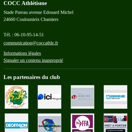
COCC Athlétisme
Stade Pareau avenue Edouard Michel
24660
Coulounieix Chamiers
Tél. :
06-10-95-14-51
communication@coccathle.fr
Informations légales
Signaler un contenu inapproprié
Les partenaires du club