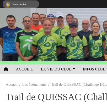
Panneau de gestion des cookies
Se connecter
ACCUEIL
LA VIE DU CLUB
INFOS CLUB
Accueil
Les évènements
Trail de QUESSAC (Challenge Dépa
Trail de QUESSAC (Chall