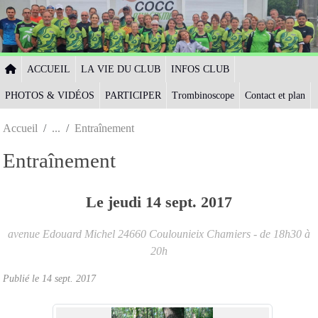
Panneau de gestion des cookies
ACCUEIL
LA VIE DU CLUB
INFOS CLUB
PHOTOS & VIDÉOS
PARTICIPER
Trombinoscope
Contact et plan
Accueil
Entraînement
Entraînement
Le
jeudi
14
sept.
2017
avenue Edouard Michel
24660
Coulounieix Chamiers
- de 18h30 à
20h
Publié le
14 sept. 2017