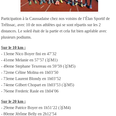
Participation à la Caussadaise chez nos voisins de l’Élan Sportif de
Trélissac, avec 10 de nos athlètes qui se sont répartis sur les 2
distances. Le soleil était de la partie et cela fut bien agréable avec
plusieurs podiums.
Sur le 10 km :
- 13eme Nico Boyer fini en 47’32
- 41eme Melanie en 57’57 (🥇M1)
- 49eme Stephane Texereau en 59’59 (🥇M5)
- 72eme Céline Molina en 1h03’50
- 73eme Laurent Blondy en 1h03’52
- 74eme Gilbert Chopart en 1h03’53 (🥈M5)
- 76eme Frederic Rasle en 1h04’06
Sur le 20 km :
- 29eme Patrice Boyer en 1h51’22 (🥉M4)
- 80eme Jérôme Belly en 2h12’54